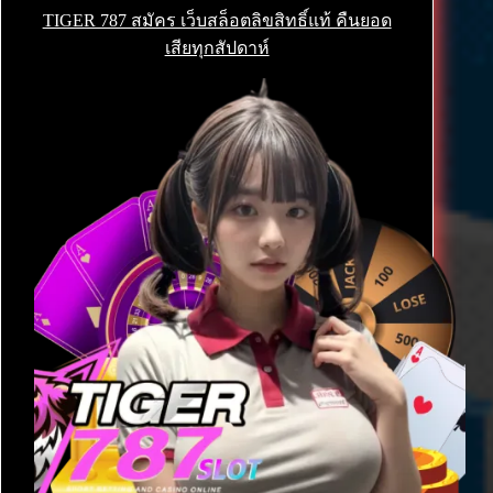
TIGER 787 สมัคร เว็บสล็อตลิขสิทธิ์แท้ คืนยอด
เสียทุกสัปดาห์