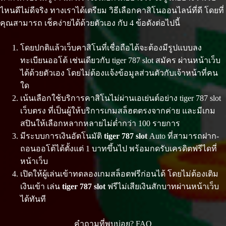
ไหนดีไม่ดีจริง ทางเราได้เตรียม วิธีเลือกคาสิโนออนไลน์ที่ดี โดยที่
คุณสามารถ เช็คง่ายได้ด้วยตัวเอง กับ 4 ข้อดังต่อไปนี้
โดยปกติแล้วเว็บคาสิโนที่เชื่อถือได้จะต้องมีรูปแบบลง
ทะเบียนออโต้ เช่นเดียวกับ tiger 787 slot สมัคร ผ่านหน้าเว็บ
ได้ด้วยตัวเอง โดยไม่ต้องแจ้งข้อมูลส่วนตัวกับเจ้าหน้าที่คน
ใด
เน้นเลือกใช้บริการคาสิโนไม่ผ่านเอเย่นต์อย่าง tiger 787 slot
เว็บตรง ที่เป็นผู้ให้บริการเกมสล็ฮตตรงจากค่าย และมีเกม
สปินให้เลือกหลากหลายไม่ต่ำกว่า 100 รายการ
มีระบบการเงินอัตโนมัติ
tiger 787 slot
Auto ที่สามารถฝาก-
ถอนออโต้ได้ตั้งแต่ 1 บาทขึ้นไป พร้อมกดรับเครดิตฟรีไดที่
หน้าเว็บ
เปิดให้ผู้เล่นเข้าทดลองเกมสล็อตฟรีก่อนได้ โดยไม่ต้องเติม
เงินเข้า เล่น
tiger 787 slot
ฟรีไม่เสียเงินสักบาทผ่านหน้าเว็บ
ได้ทันที
คำถามที่พบบ่อย? FAQ