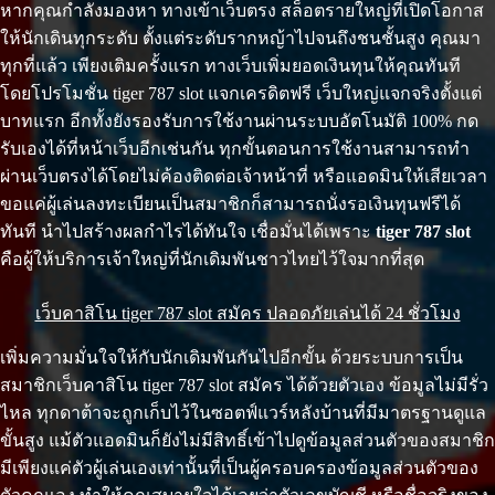
หากคุณกำลังมองหา ทางเข้าเว็บตรง สล็อตรายใหญ่ที่เปิดโอกาส
ให้นักเดินทุกระดับ ตั้งแต่ระดับรากหญ้าไปจนถึงชนชั้นสูง คุณมา
ทุกที่แล้ว เพียงเติมครั้งแรก ทางเว็บเพิ่มยอดเงินทุนให้คุณทันที
โดยโปรโมชั่น tiger 787 slot แจกเครดิตฟรี เว็บใหญ่แจกจริงตั้งแต่
บาทแรก อีกทั้งยังรองรับการใช้งานผ่านระบบอัตโนมัติ 100% กด
รับเองได้ที่หน้าเว็บอีกเช่นกัน ทุกขั้นตอนการใช้งานสามารถทำ
ผ่านเว็บตรงได้โดยไม่ค้องติดต่อเจ้าหน้าที่ หรือแอดมินให้เสียเวลา
ขอแค่ผู้เล่นลงทะเบียนเป็นสมาชิกก็สามารถนั่งรอเงินทุนฟรีได้
ทันที นำไปสร้างผลกำไรได้ทันใจ เชื่อมั่นได้เพราะ
tiger 787 slot
คือผู้ให้บริการเจ้าใหญ่ที่นักเดิมพันชาวไทยไว้ใจมากที่สุด
เว็บคาสิโน tiger 787 slot สมัคร ปลอดภัยเล่นได้ 24 ชั่วโมง
เพิ่มความมั่นใจให้กับนักเดิมพันกันไปอีกขั้น ด้วยระบบการเป็น
สมาชิกเว็บคาสิโน tiger 787 slot สมัคร ได้ด้วยตัวเอง ข้อมูลไม่มีรั่ว
ไหล ทุกดาต้าจะถูกเก็บไว้ในซอตฟ์แวร์หลังบ้านที่มีมาตรฐานดูแล
ขั้นสูง แม้ตัวแอดมินก็ยังไม่มีสิทธิ์เข้าไปดูข้อมูลส่วนตัวของสมาชิก
มีเพียงแค่ตัวผู้เล่นเองเท่านั้นที่เป็นผู้ครอบครองข้อมูลส่วนตัวของ