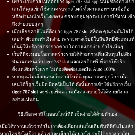
เพราะเว็บคาสิโนที่ดีอย่าง tiger 787 slot app นั้นมีช่องทางเข้า
เล่นให้คุณเข้าใช้งานครบทุกสไตล์ ทั้งผ่านแอพฯ บนมือถือ
หรือผ่านหน้าเว็บโดยตรง ครอบคลุมทุกระบบการใช้งาน เข้า
ถึงง่ายแบบสุดๆ
เมื่อเลือกคาสิโนที่ดีอย่าง tiger 787 slot สล็อต คุณจะมั่นใจได้
เลยว่า ตัวเกมทำเงินง่าย เพราะทางเว็บมีใบลิขสิทธิ์ตัวเกมแท้
เป็นผู้ให้บริการตรงจากค่าย โอกาสแตกง่าย กำไรเน้นๆ
เว็บที่ดีจะมอบโอกาสสร้างรายได้ด้วยการเพิ่มเงินทุนไปเดิม
พัน เฉกเช่นเว็บ tiger 787 slot แจกเครดิตฟรี ที่จ่ายให้จริง
ตั้งแต่เติมครั้งแรก ไม่ต้องติดต่อแอดมิน Auto 100%
หากคุณไม่เลือกเล่นเว็บคาสิโนที่ดี คุณอาจจะถูกโกง เมื่อ
เล่นได้ก็ถูกเว็บบิด ผิดหนีเป็นได้ ดังนั้นการเข้าใช้บริการเว็บ
tiger 787 slot
จะช่วยเพิ่มความมั่งคง สบายใจได้หายกังวล
อย่างแน่นอน
วิธีเลือกคาสิโนออนไลน์ที่ดี เช็คง่ายได้ด้วยตัวเอง
เมื่อได้ทราบแล้วว่าทำไมเราต้องเลือกเล่นเว็บเดิมพันที่ดีกันไปแล้ว
หากใครยังไม่รู้ว่า แล้วเราจะเลือกได้อย่างไร จะรู้ได้อย่างว่าเว็บ