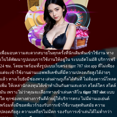
เพื่อมอบความสะดวกสบายในทุกครั้งที่นักเดิมพันเข้าใช้งาน ทาง
เว็บได้พัฒนารูปแบบการใช้งานให้อยู่ใน ระบบอัตโนมัติ บริการฟรี
24 ชม. โดยมาพร้อมทั้งรูปแบบเว็บตรง tiger 787 slot app ที่ไม่เพียง
แต่จะเข้าใช้งานผ่านแอพพลิเคชั่นที่มีความปลอดภัยสูงได้ง่ายๆ
แล้ว ทางเว็บยังมีช่องทาง เล่นผ่านกูเกิ้ลได้ทันที ไม่ต้องดาวน์โหลด
เพิ่ม ให้เหล่านักลงทุนได้เข้าทำเงินกันตามสะดวก สไตล์ใคร สไตล์
มัน เพราะไม่ว่าคุณจะเลือกทางเข้าเล่นคาสิโน
tiger 787 slot
แบบ
ใด ทุกช่องทางต่างการันตีด้วยผู้ให้บริการตรง ไม่มีผ่านเอเย่นต์
พร้อมทั้งมีซอตฟ์แวร์รองรับการเข้าใช้งานสุดทันสมัย ความ
ปลอดภัยสูง ความเสถียรไม่มีตก รองรับการเข้าเล่นได้ไม่ต่ำกว่า