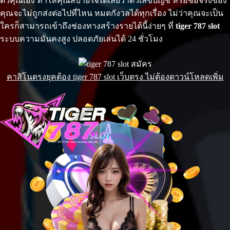
ตัวคุณเอง ทำให้คุณสบายใจได้เลยว่าตัวเลขบัญชี หรือชื่อจริงของ
คุณจะไม่ถูกส่งต่อไปที่ไหน หมดกังวลได้ทุกเรื่อง ไม่ว่าคุณจะเป็น
ใครก็สามารถเข้าถึงช่องทางสร้างรายได้นี้ง่ายๆ ที่
tiger 787 slot
ระบบความมั่นคงสูง ปลอดภัยเล่นได้ 24 ชั่วโมง
คาสิโนตรงยุคต้อง tiger 787 slot เว็บตรง ไม่ต้องดาวน์โหลดเพิ่ม