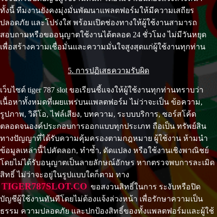
ทั้งนี้ ทีมงานยังคงมุ่งมั่นพัฒนาแพลตฟอร์มให้มีความเสถียร
ปลอดภัย และโปร่งใส พร้อมเปิดช่องทางให้ผู้ใช้งานสามารถ
สอบถามหรือขออนุญาตใช้งานได้ตลอด 24 ชั่วโมง ไม่มีวันหยุด
เพื่อสร้างความเชื่อมั่นและความมั่นใจสูงสุดแก่ผู้ใช้งานทุกท่าน
5. การปฏิเสธความรับผิด
เว็บไซต์ tiger 787 slot ขอเรียนชี้แจงให้ผู้ใช้งานทุกท่านทราบว่า
เนื้อหาทั้งหมดที่เผยแพร่บนแพลตฟอร์ม ไม่ว่าจะเป็น ข้อความ,
รูปภาพ, วิดีโอ, ไฟล์เสียง, บทความ, ระบบบริการ, ซอร์สโค้ด
ตลอดจนองค์ประกอบการออกแบบทุกประเภท ถือเป็น ทรัพย์สิน
ทางปัญญาที่ได้รับความคุ้มครองตามกฎหมาย ผู้ใช้งาน ห้ามนำ
ข้อมูลเหล่านี้ไปคัดลอก, ทำซ้ำ, ดัดแปลง หรือใช้งานเชิงพาณิชย์
โดยไม่ได้รับอนุญาตเป็นลายลักษณ์อักษร หากตรวจพบการละเมิด
สิทธิ์ ไม่ว่าจะอยู่ในรูปแบบใดก็ตาม ทาง
TIGER787SLOT.CO
ขอสงวนสิทธิ์ในการ ระงับหรือปิด
บัญชีผู้ใช้งานทันทีโดยไม่ต้องแจ้งล่วงหน้า เพื่อรักษาความเป็น
ธรรม ความปลอดภัย และปกป้องสิทธิ์ของทั้งแพลตฟอร์มและผู้ใช้