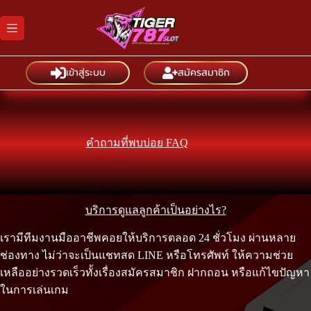
Skip
to
content
เข้าสู่ระบบ
สมัครสมาชิก
คำถามที่พบบ่อย FAQ
บริการดูแลลูกค้าเป็นอย่างไร?
เรามีทีมงานมืออาชีพคอยให้บริการตลอด 24 ชั่วโมง ผ่านหลาย
ช่องทาง ไม่ว่าจะเป็นแชทสด LINE หรือโทรศัพท์ ให้ความช่วย
เหลืออย่างรวดเร็วทั้งเรื่องสมัครสมาชิก ฝากถอน หรือแก้ไขปัญหา
ในการเล่นเกม