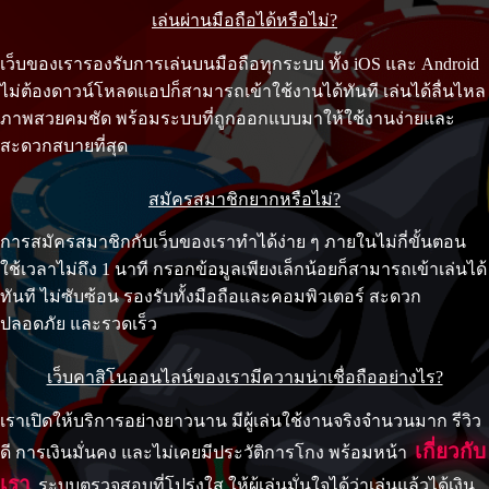
เล่นผ่านมือถือได้หรือไม่?
เว็บของเรารองรับการเล่นบนมือถือทุกระบบ ทั้ง iOS และ Android
ไม่ต้องดาวน์โหลดแอปก็สามารถเข้าใช้งานได้ทันที เล่นได้ลื่นไหล
ภาพสวยคมชัด พร้อมระบบที่ถูกออกแบบมาให้ใช้งานง่ายและ
สะดวกสบายที่สุด
สมัครสมาชิกยากหรือไม่?
การสมัครสมาชิกกับเว็บของเราทำได้ง่าย ๆ ภายในไม่กี่ขั้นตอน
ใช้เวลาไม่ถึง 1 นาที กรอกข้อมูลเพียงเล็กน้อยก็สามารถเข้าเล่นได้
ทันที ไม่ซับซ้อน รองรับทั้งมือถือและคอมพิวเตอร์ สะดวก
ปลอดภัย และรวดเร็ว
เว็บคาสิโนออนไลน์ของเรามีความน่าเชื่อถืออย่างไร?
เราเปิดให้บริการอย่างยาวนาน มีผู้เล่นใช้งานจริงจำนวนมาก รีวิว
เกี่ยวกับ
ดี การเงินมั่นคง และไม่เคยมีประวัติการโกง พร้อมหน้า
เรา
ระบบตรวจสอบที่โปร่งใส ให้ผู้เล่นมั่นใจได้ว่าเล่นแล้วได้เงิน